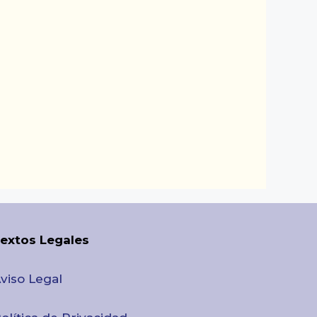
extos Legales
viso Legal