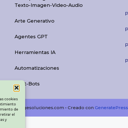
Texto-Imagen-Video-Audio
P
Arte Generativo
P
Agentes GPT
P
Herramientas IA
P
Automatizaciones
Chat-Bots
las cookies
entimiento
© 2026 cpgesoluciones.com
• Creado con
GeneratePress
amiento de
etirar el
as y